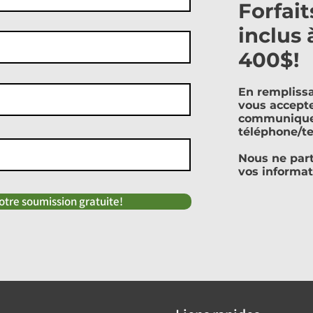
Forfait
inclus 
400$!
En remplissa
vous accepte
communique
téléphone/te
Nous ne par
vos informat
tre soumission gratuite!