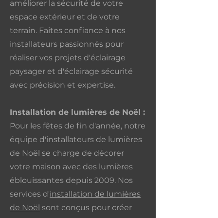
améliorer la sécurité de votre
espace extérieur et de votre
terrain. Faites confiance à nos
installateurs passionnés pour
réaliser vos projets d'éclairage
paysager et d'éclairage sécurité
avec précision et expertise.
Installation de lumières de Noël :
Pour les fêtes de fin d'année, notre
équipe d'installateurs de lumières
de Noël se charge de décorer
votre maison avec des lumières
éblouissantes depuis 2009. Nos
services d'
installation de lumières
de Noël
sont conçus pour créer