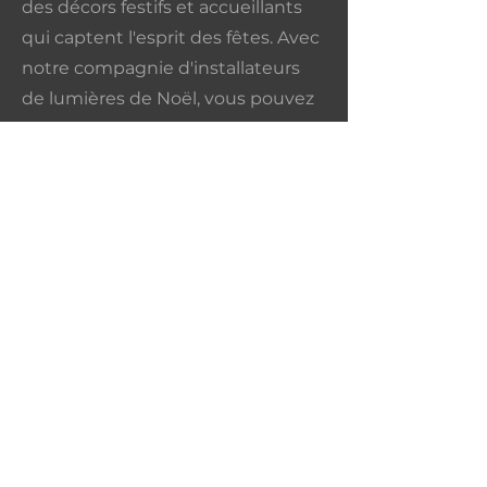
des décors festifs et accueillants
qui captent l'esprit des fêtes. Avec
notre compagnie d'installateurs
de lumières de Noël, vous pouvez
être assuré d'une décoration
impeccable qui contribuera à la
magie des fêtes!
En plus de nos services
d'installation eclairage paysager et
d'installation lumieres de Noel,
nous proposons également des
services d'
installation d'éclairage
d'événements
spéciaux, y compris
les mariages et les anniversaires.
Notre équipe d'installateurs de