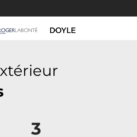
xtérieur
s
3