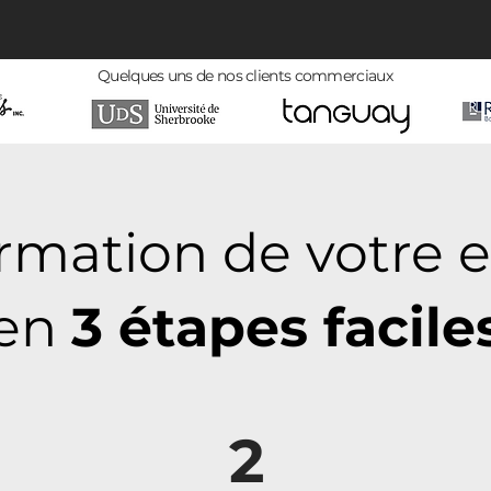
Quelques uns de nos clients commerciaux
rmation de votre e
en
3 étapes facile
2