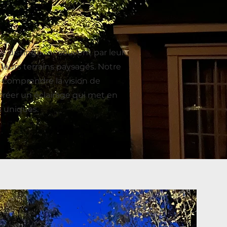
se distinguent souvent par leur
 leurs terrains paysagés. Notre
 comprendre la vision de
créer un éclairage qui met en
s uniques.