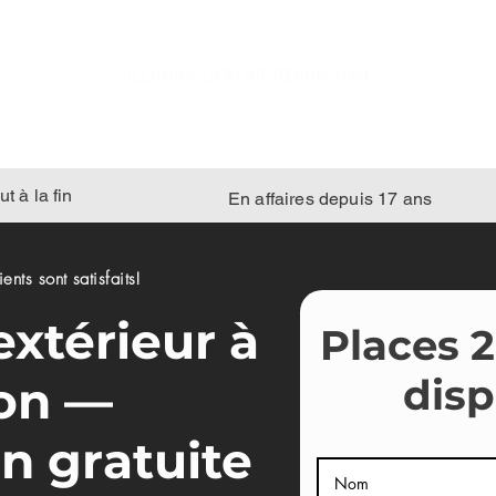
ILLUMINE L'ESTRIE DEPUIS 2009
t à la fin
En affaires depuis 17 ans
nts sont satisfaits!
extérieur à
Places 
disp
on —
n gratuite