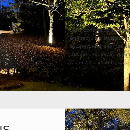
unique de cette ville.
Les propriétés de Sutton 
architecture distinctive et
équipe prend le temps de
chaque propriétaire pour 
valeur ces caractéristique
us