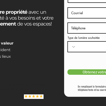
re propriété
avec un
té à vos besoins et votre
inement
de vos espaces!
Type de lumière souhaitée
n
valeur
cident
 lieux
Obtenez votre
 a pris une
allure luxueuse
et
En remplissant le formulair
te en même temps."
téléphone/texto et/ou courri