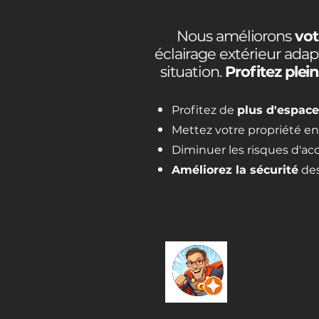
Nous améliorons
vot
éclairage extérieur adap
situation.
Profitez ple
Profitez de
plus d'espace
Mettez votre propriété e
Diminuer les risques d'ac
Améliorez la sécurité
des
"mon paysagement
reposan
- G V