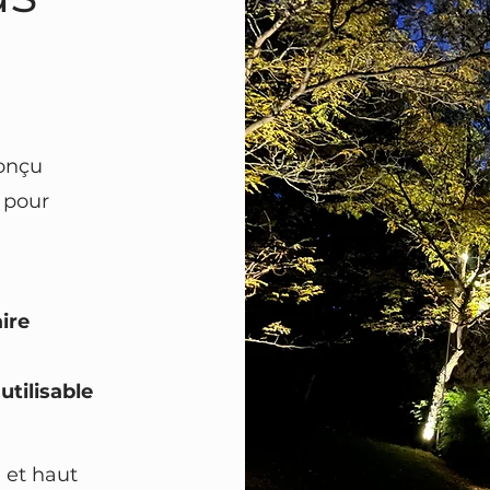
conçu
pour
ire
utilisable
 et haut