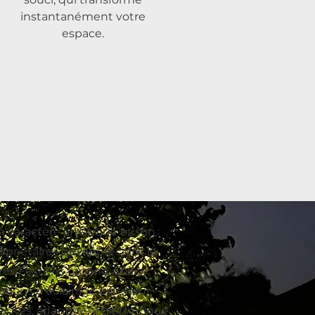
instantanément votre
espace.
 caractère artistique et son
opriétaires qui apprécient le
ères Festives répond à ces
ations d'éclairage extérieur
antes, adaptées à l'esthétique