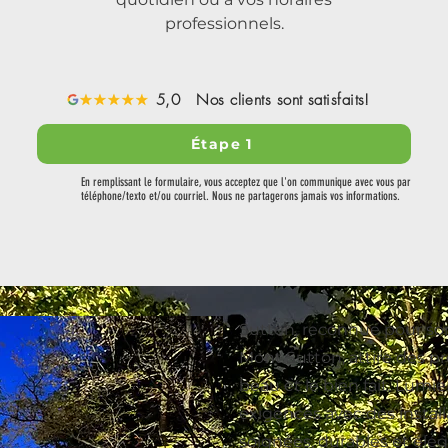
professionnels.
5,0 Nos clients sont satisfaits!
Étape 1
En remplissant le formulaire, vous acceptez que l'on communique avec vous par
téléphone/texto et/ou courriel. Nous ne partagerons jamais vos informations.
Sutton, reconnue pour son
Mont Sutton, attire des pr
beau et le bien fait. Lumi
exigences avec des install
soignées, durables et élég