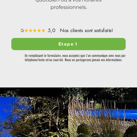
professionnels.
5,0 Nos clients sont satisfaits!
Étape 1
En remplissant le formulaire, vous acceptez que l'on communique avec vous par
téléphone/texto et/ou courriel. Nous ne partagerons jamais vos informations.
Lumières Festives dessert
Yamaska pour tous vos bes
Nos installations résident
transforment les propriét
lumineux sécurisés et est