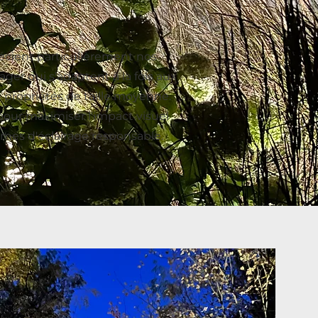
récient particulièrement nos
ger qui s'adaptent à la fois aux
 propriétés de taille moyenne.
our maximiser l'impact visuel
rmes d'éclairage responsable.