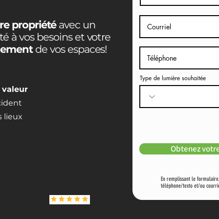
re propriété
avec un
té à vos besoins et votre
inement
de vos espaces!
Type de lumière souhaitée
n
valeur
cident
 lieux
Obtenez votre
 a pris une
allure luxueuse
et
En remplissant le formulair
te en même temps."
téléphone/texto et/ou courri