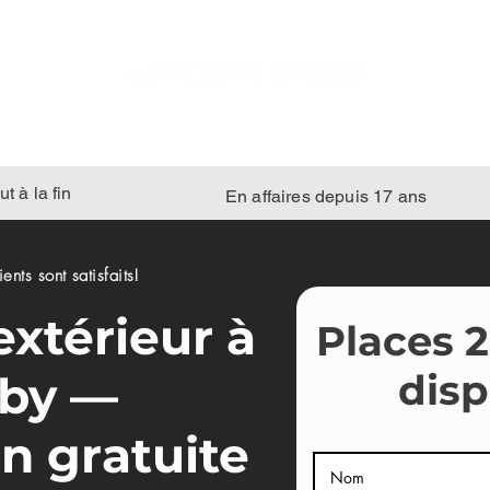
ILLUMINE L'ESTRIE DEPUIS 2009
t à la fin
En affaires depuis 17 ans
nts sont satisfaits!
extérieur à
Places 
disp
by —
n gratuite