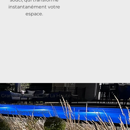
instantanément votre
espace.
 Granby et la MRC de La Haute-
oins en éclairage extérieur.
ielles et commerciales
és de la région en espaces
hétiques.