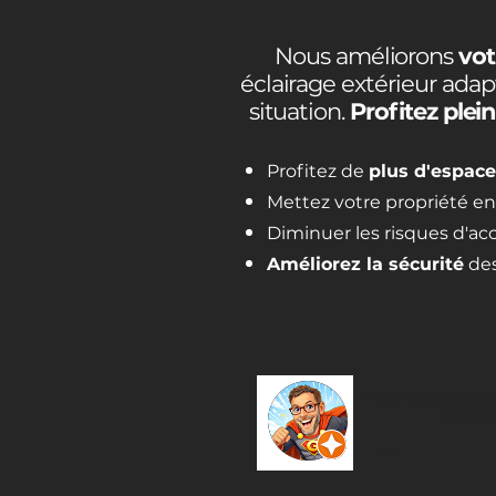
Nous améliorons
vot
éclairage extérieur adap
situation.
Profitez ple
Profitez de
plus d'espace
Mettez votre propriété e
Diminuer les risques d'ac
Améliorez la sécurité
des
"mon paysagement
reposan
- G V