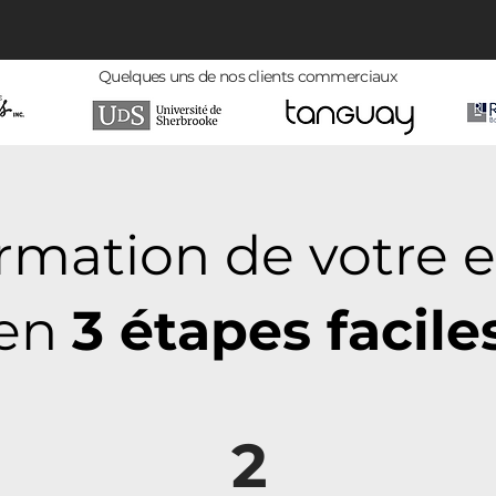
Quelques uns de nos clients commerciaux
rmation de votre e
en
3 étapes facile
2