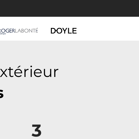
xtérieur
s
3