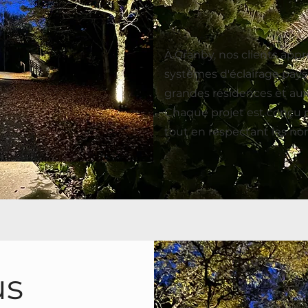
À Granby, nos clients app
systèmes d'éclairage paysa
grandes résidences et aux
Chaque projet est conçu p
tout en respectant les no
us