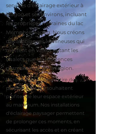
services d'éclairage extérieur à
Magog et ses environs, incluant
les propriétés riveraines du lac
Memphrémagog. Nous créons
des ambiances lumineuses qui
mettent en valeur autant les
chalets que les résidences
permanentes de la région.
La région de Magog attire des
propriétaires qui souhaitent
profiter de leur espace extérieur
au maximum. Nos installations
d'éclairage paysager permettent
de prolonger ces moments, en
sécurisant les accès et en créant