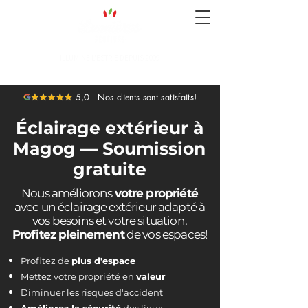
ILLUMINE L'ESTRIE DEPUIS 2009
819-238-4547
5,0 Nos clients sont satisfaits!
Éclairage extérieur à
Magog — Soumission
gratuite
Nous améliorons
votre propriété
avec un éclairage extérieur adapté à
vos besoins et votre situation.
Profitez pleinement
de vos espaces!
Profitez de
plus d'espace
Mettez votre propriété en
valeur
Diminuer les risques d'accident