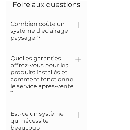
Foire aux questions
Combien coûte un
système d'éclairage
paysager?
Chaque système d'éclairage
paysager est installé sur
Quelles garanties
mesure. Le prix varie selon les
offrez-vous pour les
caractéristiques du projet,
produits installés et
principalement le nombre de
comment fonctionne
lumières installées. Le prix
le service après-vente
moyen pour un projet est de
?
2000-5000$, un
Nos installations bénéficient
investissement dont on peut
d'une garantie complète de 1
profiter pendant plusieurs
Est-ce un système
an, et notre service après-
années.
qui nécessite
vente est réactif pour résoudre
beaucoup