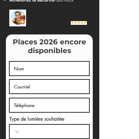
Améliorez la sécurité
des lieux
"mon paysagement a pris une
allure
luxueuse
et reposante en même temps."
- G V
Places 2026 encore
disponibles
Type de lumière souhaitée