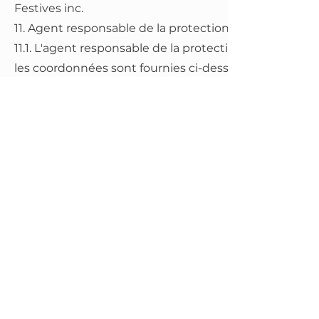
Festives inc.
11. Agent responsable de la protection des renseign
11.1. L'agent responsable de la protection des rensei
les coordonnées sont fournies ci-dessous.
Frédéric Therrien
Lumières Festives inc.
2412 de Rouville
info@lumieresfestives.com
819-238-4547
Cette politique de confidentialité a été mise à jour le 